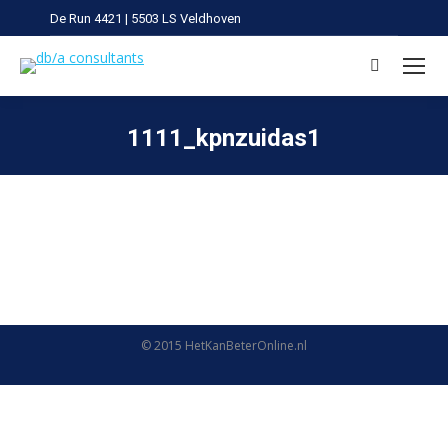
De Run 4421 | 5503 LS Veldhoven
Search:
1111_kpnzuidas1
Je bent hier:
© 2015
HetKanBeterOnline.nl