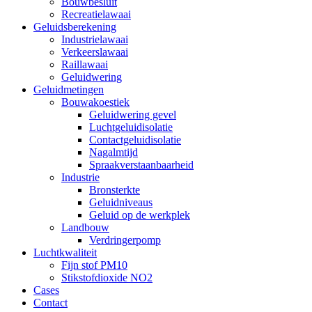
Bouwbesluit
Recreatielawaai
Geluidsberekening
Industrielawaai
Verkeerslawaai
Raillawaai
Geluidwering
Geluidmetingen
Bouwakoestiek
Geluidwering gevel
Luchtgeluidisolatie
Contactgeluidisolatie
Nagalmtijd
Spraakverstaanbaarheid
Industrie
Bronsterkte
Geluidniveaus
Geluid op de werkplek
Landbouw
Verdringerpomp
Luchtkwaliteit
Fijn stof PM10
Stikstofdioxide NO2
Cases
Contact