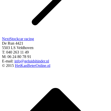
Next
Next
Stockcar racing
project:
De Run 4421
5503 LS Veldhoven
T: 040 263 11 49
M: 06 24 80 78 91
E-mail:
info@geluidshinder.nl
© 2015
HetKanBeterOnline.nl
t
T