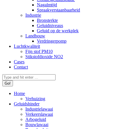
Nagalmtijd
Spraakverstaanbaarheid
Industrie
Bronsterkte
Geluidniveaus
Geluid op de werkplek
Landbouw
Verdringerpomp
Luchtkwaliteit
Fijn stof PM10
Stikstofdioxide NO2
Cases
Contact
Search:
Home
Verhuizing
Geluidshinder
Industrielawaai
Verkeerslawaai
Arbogeluid
Bouwlawaai