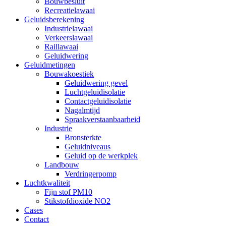
Bouwbesluit
Recreatielawaai
Geluidsberekening
Industrielawaai
Verkeerslawaai
Raillawaai
Geluidwering
Geluidmetingen
Bouwakoestiek
Geluidwering gevel
Luchtgeluidisolatie
Contactgeluidisolatie
Nagalmtijd
Spraakverstaanbaarheid
Industrie
Bronsterkte
Geluidniveaus
Geluid op de werkplek
Landbouw
Verdringerpomp
Luchtkwaliteit
Fijn stof PM10
Stikstofdioxide NO2
Cases
Contact