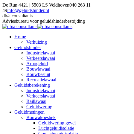
Skip
De Run 4421 | 5503 LS Veldhoven
040 263 11
to
49
info@geluidshinder.nl
content
Linkedin
YouTube
X
Facebook
db/a consultants
page
page
page
page
Adviesbureau voor geluidshinderbestrijding
opens
opens
opens
opens
in
in
in
in
Home
new
new
new
new
Verhuizing
window
window
window
window
Geluidshinder
Industrielawaai
Verkeerslawaai
Arbogeluid
Bouwlawaai
Bouwbesluit
Recreatielawaai
Geluidsberekening
Industrielawaai
Verkeerslawaai
Raillawaai
Geluidwering
Geluidmetingen
Bouwakoestiek
Geluidwering gevel
Luchtgeluidisolatie
Contactgeluidisolatie