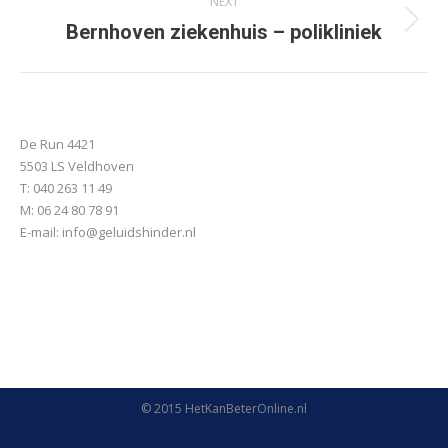
NEXT
Next
Bernhoven ziekenhuis – polikliniek
project:
De Run 4421
5503 LS Veldhoven
T: 040 263 11 49
M: 06 24 80 78 91
E-mail:
info@geluidshinder.nl
© 2015
HetKanBeterOnline.nl