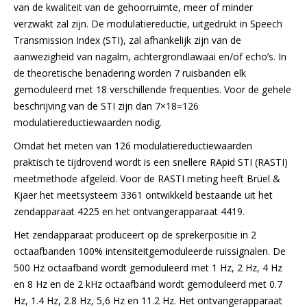
van de kwaliteit van de gehoorruimte, meer of minder
verzwakt zal zijn. De modulatiereductie, uitgedrukt in Speech
Transmission Index (STI), zal afhankelijk zijn van de
aanwezigheid van nagalm, achtergrondlawaai en/of echo’s. In
de theoretische benadering worden 7 ruisbanden elk
gemoduleerd met 18 verschillende frequenties. Voor de gehele
beschrijving van de STI zijn dan 7×18=126
modulatiereductiewaarden nodig.
Omdat het meten van 126 modulatiereductiewaarden
praktisch te tijdrovend wordt is een snellere RApid STI (RASTI)
meetmethode afgeleid. Voor de RASTI meting heeft Brüel &
Kjaer het meetsysteem 3361 ontwikkeld bestaande uit het
zendapparaat 4225 en het ontvangerapparaat 4419.
Het zendapparaat produceert op de sprekerpositie in 2
octaafbanden 100% intensiteitgemoduleerde ruissignalen. De
500 Hz octaafband wordt gemoduleerd met 1 Hz, 2 Hz, 4 Hz
en 8 Hz en de 2 kHz octaafband wordt gemoduleerd met 0.7
Hz, 1.4 Hz, 2.8 Hz, 5,6 Hz en 11.2 Hz. Het ontvangerapparaat